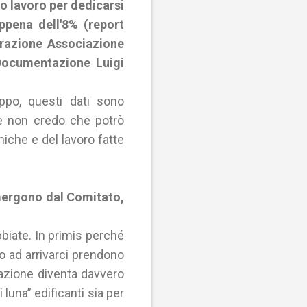
io lavoro per dedicarsi
appena dell'8% (report
orazione Associazione
 Documentazione Luigi
ppo, questi dati sono
 e non credo che potrò
iche e del lavoro fatte
emergono dal Comitato,
biate. In primis perché
o ad arrivarci prendono
razione diventa davvero
i luna” edificanti sia per