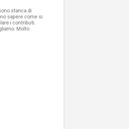
e sono stanca di
iono sapere come si
are i contributi.
ogliamo. Molto