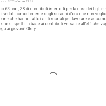
gosto 2025 alle ore 13:35
o 63 anni, 38 di contributi interrotti per la cura dei figli, 
ri seduti comodamente sugli scranni d'oro che non vogl
nne che hanno fatto i salti mortali per lavorare e accumul
 che ci spetta in base ai contributi versati e all'età che v
go ai giovani! Olery