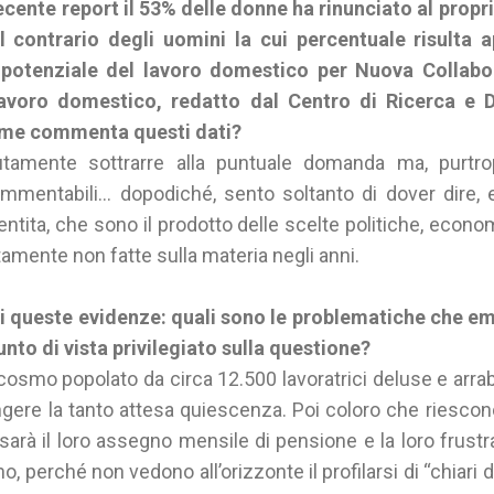
cente report il 53% delle donne ha rinunciato al propr
al contrario degli uomini la cui percentuale risulta 
l potenziale del lavoro domestico per Nuova Collab
lavoro domestico, redatto dal Centro di Ricerca e
Come commenta questi dati?
tamente sottrarre alla puntuale domanda ma, purtro
mentabili… dopodiché, sento soltanto di dover dire,
tita, che sono il prodotto delle scelte politiche, econom
atamente non fatte sulla materia negli anni.
i queste evidenze: quali sono le problematiche che 
nto di vista privilegiato sulla questione?
cosmo popolato da circa 12.500 lavoratrici deluse e arrab
gere la tanto attesa quiescenza. Poi coloro che riescon
 sarà il loro assegno mensile di pensione e la loro frust
o, perché non vedono all’orizzonte il profilarsi di “chiari d