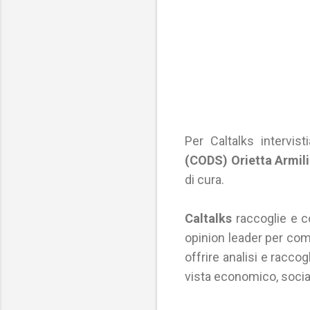
Per Caltalks intervis
(CODS) Orietta Armil
di cura.
Caltalks
raccoglie e co
opinion leader per c
offrire analisi e racco
vista economico, social