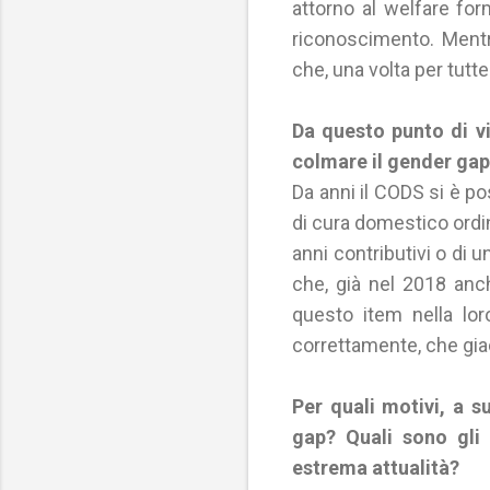
attorno al welfare for
riconoscimento. Mentr
che, una volta per tutt
Da questo punto di vi
colmare il gender ga
Da anni il CODS si è po
di cura domestico ordin
anni contributivi o di 
che, già nel 2018 anch
questo item nella lor
correttamente, che giac
Per quali motivi, a s
gap? Quali sono gli 
estrema attualità?