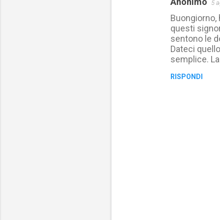
Anonimo
5 a
C
Buongiorno, h
o
questi signo
m
sentono le do
m
Dateci quello
semplice. Lar
e
n
RISPONDI
t
i