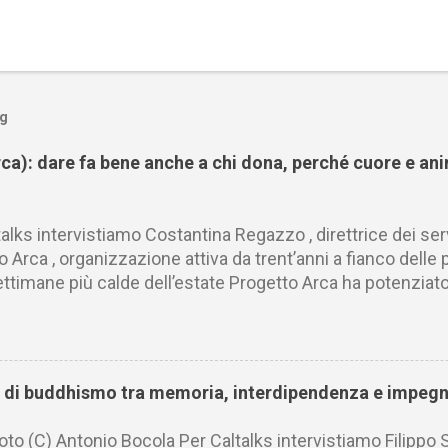
og
a): dare fa bene anche a chi dona, perché cuore e ani
talks intervistiamo Costantina Regazzo , direttrice dei se
 Arca , organizzazione attiva da trent’anni a fianco delle p
ettimane più calde dell’estate Progetto Arca ha potenziato 
per fronteggiare l’emergenza caldo, raddoppiando la distr
 fresche e pasti nei principali centri italiani. Con lei ap
ssistenza continuativa per le persone senza dimora e il ruo
 non solo aiuto materiale, ma anche presenza, ascolto e di
i di buddhismo tra memoria, interdipendenza e impegn
e e condivide con i lettori i punti di vista di personalità, i
 opinion leader per comprendere i temi e le scelte che s
foto (C) Antonio Bocola Per Caltalks intervistiamo Filippo 