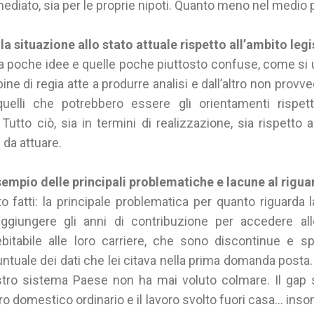
immediato, sia per le proprie nipoti. Quanto meno nel medio 
la situazione allo stato attuale rispetto all’ambito legi
ia poche idee e quelle poche piuttosto confuse, come si u
ine di regia atte a produrre analisi e dall’altro non prov
uelli che potrebbero essere gli orientamenti rispet
Tutto ciò, sia in termini di realizzazione, sia rispetto 
 da attuare.
sempio delle principali problematiche e lacune al rigu
 fatti: la principale problematica per quanto riguarda 
 raggiungere gli anni di contribuzione per accedere 
itabile alle loro carriere, che sono discontinue e s
puntuale dei dati che lei citava nella prima domanda posta.
tro sistema Paese non ha mai voluto colmare. Il gap sal
voro domestico ordinario e il lavoro svolto fuori casa… in