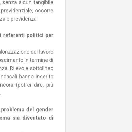
, senza alcun tangibile
previdenziale, occorre
nza e previdenza.
referenti politici per
alorizzazione del lavoro
noscimento in termine di
nza. Rilevo e sottolineo
indacali hanno inserito
cora (potrei dire, più
.
ul problema del gender
tema sia diventato di