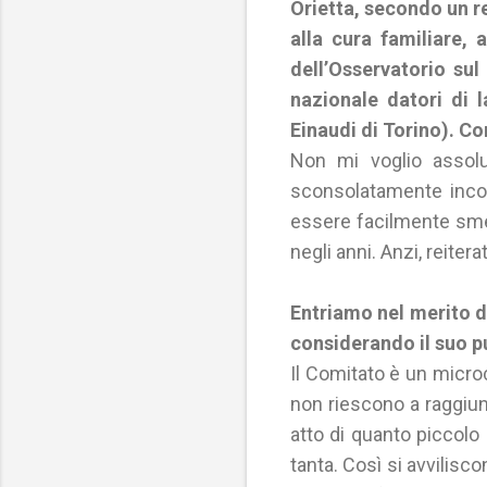
Orietta, secondo un re
alla cura familiare, 
dell’Osservatorio su
nazionale datori di 
Einaudi di Torino). 
Non mi voglio assolu
sconsolatamente incom
essere facilmente smen
negli anni. Anzi, reiter
Entriamo nel merito d
considerando il suo pu
Il Comitato è un micro
non riescono a raggiun
atto di quanto piccolo
tanta. Così si avviliscon