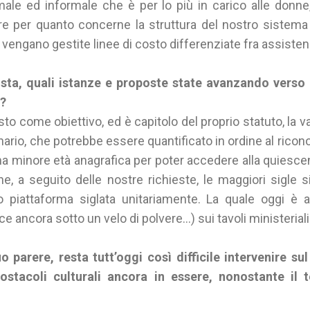
male ed informale che è per lo più in carico alle donne
e per quanto concerne la struttura del nostro sistema 
e vengano gestite linee di costo differenziate fra assiste
sta, quali istanze e proposte state avanzando verso i 
p?
sto come obiettivo, ed è capitolo del proprio statuto, la v
ario, che potrebbe essere quantificato in ordine al rico
una minore età anagrafica per poter accedere alla quiesce
e, a seguito delle nostre richieste, le maggiori sigle s
o piattaforma siglata unitariamente. La quale oggi è an
e ancora sotto un velo di polvere…) sui tavoli ministeriali
uo parere, resta tutt’oggi così difficile intervenire s
ostacoli culturali ancora in essere, nonostante il 