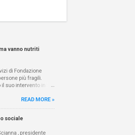
ma vanno nutriti
rvizi di Fondazione
ersone più fragili.
il suo intervento in
ibuzione di acqua,
READ MORE »
profondiamo l’importanza
lo dei volontari nel
gnità. Caltalks
o sociale
nnovatori, decision
tanno cambiando il
Scianna , presidente