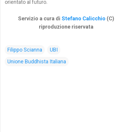
orientato al futuro.
Servizio a cura di
Stefano Calicchio
(C)
riproduzione riservata
Filippo Scianna
UBI
Unione Buddhista Italiana
C
o
m
m
e
n
t