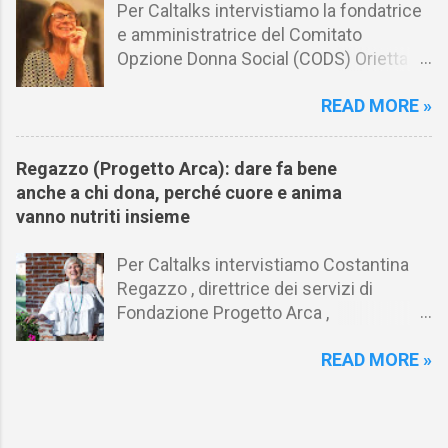
Per Caltalks intervistiamo la fondatrice
e amministratrice del Comitato
Opzione Donna Social (CODS) Orietta
Armiliato in merito al gender gap nel
READ MORE »
mondo del lavoro e al riconoscimento
del lavoro di cura. Caltalks raccoglie e
condivide con i lettori i punti di vista di
Regazzo (Progetto Arca): dare fa bene
personalità, innovatori, decision maker
anche a chi dona, perché cuore e anima
e opinion leader per comprendere i
vanno nutriti insieme
temi e le scelte che stanno cambiando
il mondo . Il format punta a offrire
Per Caltalks intervistiamo Costantina
analisi e raccogliere idee inerenti ai fatti
Regazzo , direttrice dei servizi di
e trend che stanno modificando la
Fondazione Progetto Arca ,
società dal punto di vista economico,
organizzazione attiva da trent’anni a
sociale, ambientale, tecnologico,
READ MORE »
fianco delle persone più fragili. Nelle
politico e istituzionale. Orietta, secondo
settimane più calde dell’estate Progetto
un recente report il 53% delle donne ha
Arca ha potenziato il suo intervento in
rinunciato al proprio lavoro per
strada per fronteggiare l’emergenza
dedicarsi alla cura familiare, al contrario