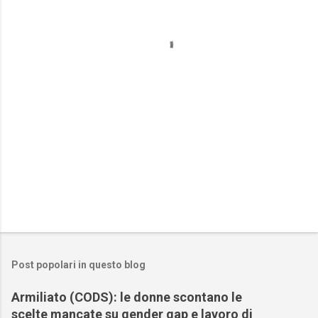
n
t
i
Post popolari in questo blog
Armiliato (CODS): le donne scontano le
scelte mancate su gender gap e lavoro di