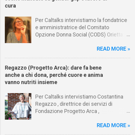
cura
Per Caltalks intervistiamo la fondatrice
e amministratrice del Comitato
Opzione Donna Social (CODS) Orietta
Armiliato in merito al gender gap nel
READ MORE »
mondo del lavoro e al riconoscimento
del lavoro di cura. Caltalks raccoglie e
condivide con i lettori i punti di vista di
Regazzo (Progetto Arca): dare fa bene
personalità, innovatori, decision maker
anche a chi dona, perché cuore e anima
e opinion leader per comprendere i
vanno nutriti insieme
temi e le scelte che stanno cambiando
il mondo . Il format punta a offrire
Per Caltalks intervistiamo Costantina
analisi e raccogliere idee inerenti ai fatti
Regazzo , direttrice dei servizi di
e trend che stanno modificando la
Fondazione Progetto Arca ,
società dal punto di vista economico,
organizzazione attiva da trent’anni a
sociale, ambientale, tecnologico,
READ MORE »
fianco delle persone più fragili. Nelle
politico e istituzionale. Orietta, secondo
settimane più calde dell’estate Progetto