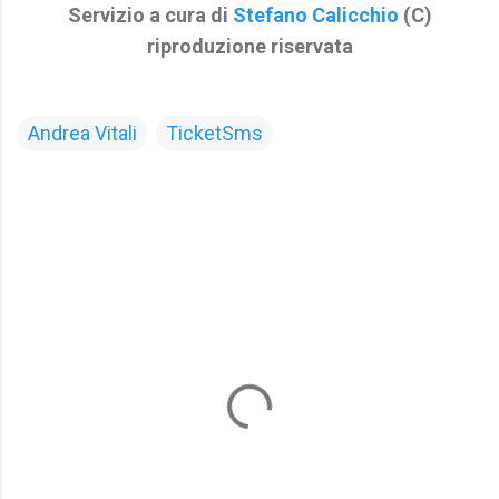
Servizio a cura di
Stefano Calicchio
(C)
riproduzione riservata
Andrea Vitali
TicketSms
C
o
m
m
e
n
t
i