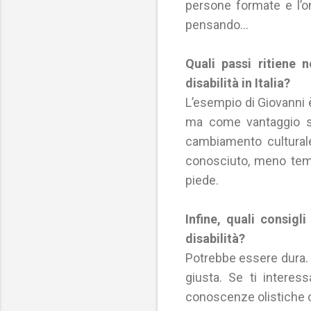
persone formate e l’o
pensando…
Quali passi ritiene n
disabilità in Italia?
L’esempio di Giovanni 
ma come vantaggio se
cambiamento culturale n
conosciuto, meno tem
piede.
Infine, quali consig
disabilità?
Potrebbe essere dura. 
giusta. Se ti intere
conoscenze olistiche co