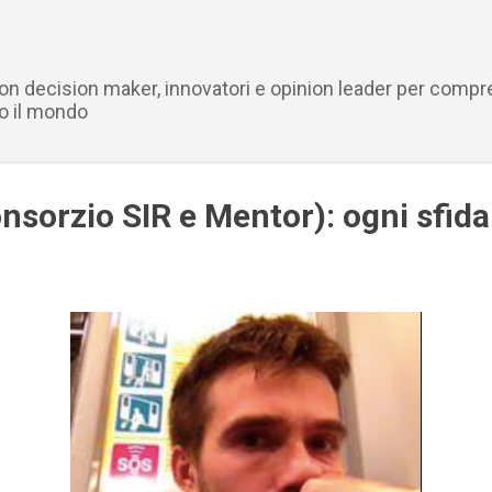
Passa ai contenuti principali
con decision maker, innovatori e opinion leader per compr
o il mondo
onsorzio SIR e Mentor): ogni sfida