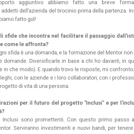
pporto aggiuntivo abbiamo fatto una breve formaz
 addetti dell’azienda del tirocinio prima della partenza. In
biamo fatto gol!
i sfide che incontra nel facilitare il passaggio dall'is
 e come le affronta?
gni sfida è una domanda, e la formazione del Mentor non
le domande. Diversificarle in base a chi ho davanti, in q
(e in che modo). E quando trovo le risposte, mi confronto
eghi, con le aziende e i loro collaboratori, con i professio
ogetto di vita di una persona.
razioni per il futuro del progetto "Inclusi" e per l'inc
à?
tto Inclusi sono promettenti. Con questo primo passo
ntor. Serviranno investimenti e nuovi bandi, per tenere a