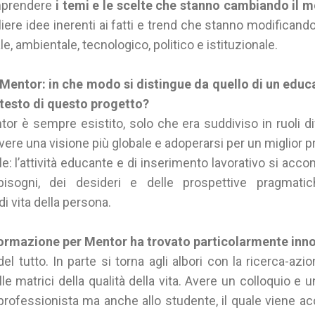
omprendere
i temi e le scelte che stanno cambiando il 
gliere idee inerenti ai fatti e trend che stanno modificando
e, ambientale, tecnologico, politico e istituzionale.
 Mentor: in che modo si distingue da quello di un educa
testo di questo progetto?
or è sempre esistito, solo che era suddiviso in ruoli di
ere una visione più globale e adoperarsi per un miglior pr
ole: l’attività educante e di inserimento lavorativo si acc
isogni, dei desideri e delle prospettive pragmatich
i vita della persona.
formazione per Mentor ha trovato particolarmente innov
el tutto. In parte si torna agli albori con la ricerca-azion
le matrici della qualità della vita. Avere un colloquio e u
professionista ma anche allo studente, il quale viene a