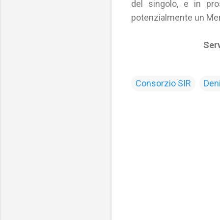
del singolo, e in pros
potenzialmente un Mento
Serv
Consorzio SIR
Deni
C
o
m
m
e
n
t
i