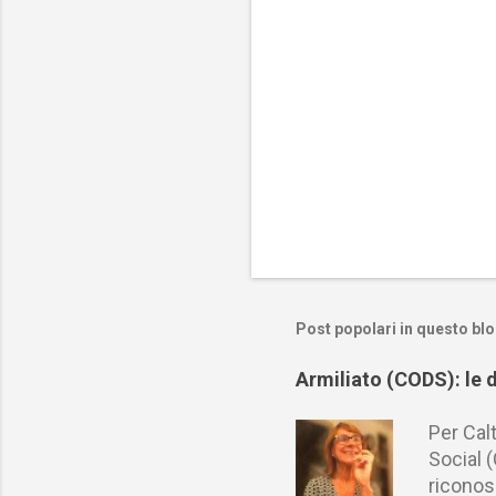
Post popolari in questo bl
Armiliato (CODS): le 
Per Cal
Social 
riconosc