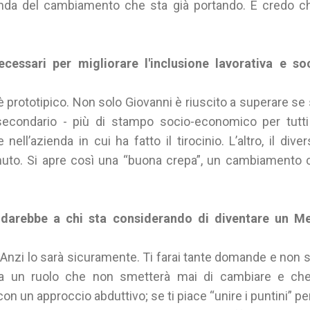
nda del cambiamento che sta già portando. E credo ch
ecessari per migliorare l'inclusione lavorativa e s
è prototipico. Non solo Giovanni è riuscito a superare se
condario - più di stampo socio-economico per tutti 
ell’azienda in cui ha fatto il tirocinio. L’altro, il dive
uto. Si apre così una “buona crepa”, un cambiamento 
li darebbe a chi sta considerando di diventare un M
Anzi lo sarà sicuramente. Ti farai tante domande e non s
ssa un ruolo che non smetterà mai di cambiare e ch
n un approccio abduttivo; se ti piace “unire i puntini” pe