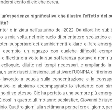
ndersi conto di ciò che cerca.
un'esperienza significativa che illustra l'effetto del 
lità?
or è iniziata nell’autunno del 2022. Da allora ho subi
a mia volta, nel mio ruolo di orientatore scolastico e at
er supportare dei cambiamenti e dare e fare emerger
ad esempio, un ragazzo con qualche difficoltà comp
difficoltà e a volte la sua sofferenza portava a non riu
l colloquio, diluito nei tempi necessari, e ampliando l
, siamo riusciti, insieme, ad attivare l’UONPIA di riferime
mo lavorato a scuola sulla concentrazione e la cons
cativo, e abbiamo accompagnato lo studente con simu
no di se stesso. Ciò ha portato a una sempre più emerge
 così in questo ultimo anno scolastico, Giovanni è riusc
nio. Quattro giorni alla settimana per sei ore al giorno, p