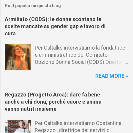
Post popolari in questo blog
Armiliato (CODS): le donne scontano le
scelte mancate su gender gap e lavoro di
cura
Per Caltalks intervistiamo la fondatrice
e amministratrice del Comitato
Opzione Donna Social (CODS) Orietta
Armiliato in merito al gender gap nel
READ MORE »
mondo del lavoro e al riconoscimento
del lavoro di cura. Caltalks raccoglie e
condivide con i lettori i punti di vista di
Regazzo (Progetto Arca): dare fa bene
personalità, innovatori, decision maker
anche a chi dona, perché cuore e anima
e opinion leader per comprendere i
vanno nutriti insieme
temi e le scelte che stanno cambiando
il mondo . Il format punta a offrire
Per Caltalks intervistiamo Costantina
analisi e raccogliere idee inerenti ai fatti
Regazzo , direttrice dei servizi di